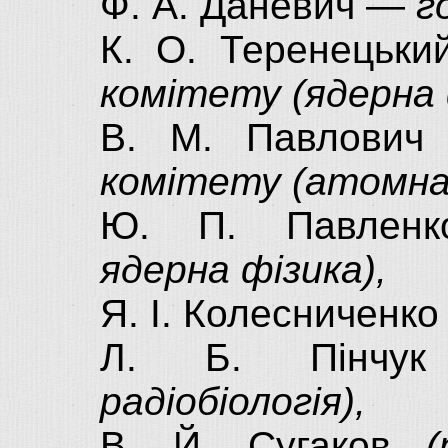
Ф. А. Даневич —
г
К. О. Теренецьк
комітету (ядерна 
В. М. Павлови
комітету (атомна
Ю. П. Павле
ядерна фізика),
Я. І. Колесниченк
Л. Б. Пінч
радіобіологія),
В. Й. Сугаков