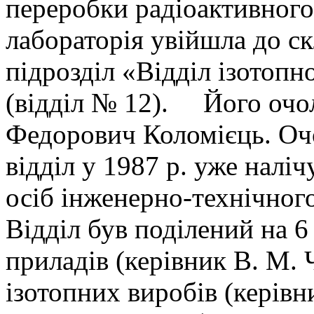
переробки радіоактивного 
лабораторія увійшла до с
підрозділ «Відділ ізотопно
(відділ № 12). Його очол
Федорович Коломієць. Оч
відділ у 1987 р. уже наліч
осіб інженерно-технічного
Відділ був поділений на 6
приладів (керівник В. М. 
ізотопних виробів (керівни