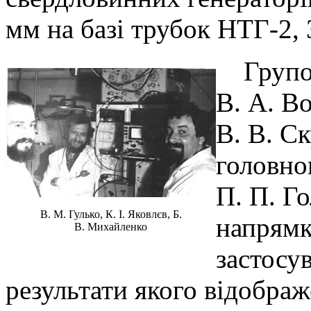
мм на базі трубок НТГ-2, 3
Групою
В. А. Во
В. В. С
головно
П. П. Го
В. М. Гулько, К. І. Яковлєв, Б.
напрямк
В. Михайленко
застосу
результати якого відображ