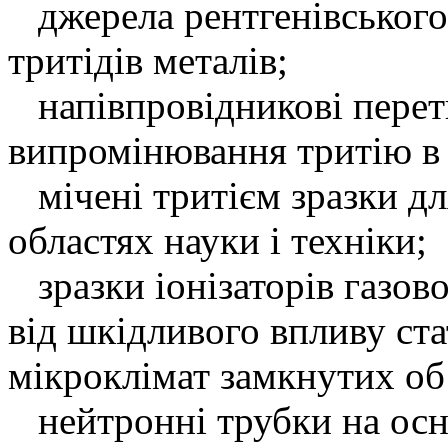
джерела рентгенівського
тритідів металів;
напівпровідникові перетв
випромінювання тритію в 
мічені тритієм зразки дл
областях науки і техніки;
зразки іонізаторів газов
від шкідливого впливу ста
мікроклімат замкнутих об
нейтронні трубки на осно