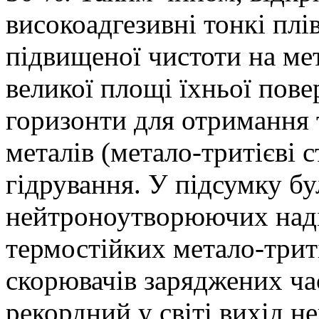
високоадгезивні тонкі плі
підвищеної чистоти на ме
великої площі їхньої пове
горизонти для отримання 
металів (метало-тритієві
гідрування. У підсумку бу
нейтроноутворюючих наді
термостійких метало-трит
скорювачів заряджених ча
рекордний у світі вихід не