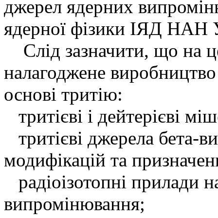
джерел ядерних випромі
ядерної фізики ІЯД НАН 
Слід зазначити, що на це
налагоджене виробництво 
основі тритію:
тритієві і дейтерієві міш
тритієві джерела бета-в
модифікацій та призначен
радіоізотопні прилади на
випро­мінювання;