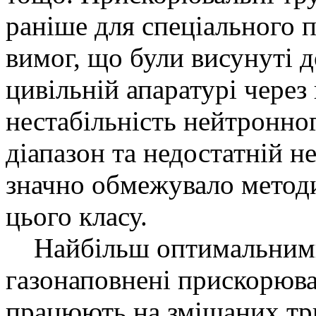
раніше для спеціального 
вимог, що були висунуті д
цивільній апаратурі через
нестабільність нейтронно
діапазон та недостатній 
значно обмежувало метод
цього класу.
Найбільш оптимальними 
газонаповнені прискорюва
працюють на змішаних три