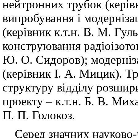
нейтронних трубок (керів
випробування і модерніза
(керівник к.т.н. В. М. Гул
конструювання радіоізотоп
Ю. О. Сидоров); модерніз
(керівник І. А. Мицик). Тр
структуру відділу розшир
проекту – к.т.н. Б. В. Мих
П. П. Голокоз.
Серед значних науково-