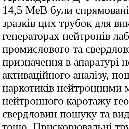
14,5 МеВ були спрямовані
зразків цих трубок для ви
генераторах нейтронів ла
промислового та свердло
призначення в апаратурі 
активаційного аналізу, п
наркотиків нейтронними 
нейтронного каротажу ге
свердловин пошуку та ви
тощо. Прискорювальні тру