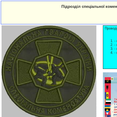
Підрозділ спеціальної комен
Проводи
-
-
-
-