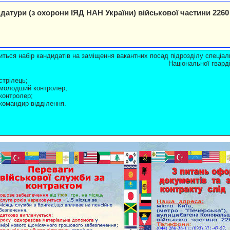
датури (з охорони ІЯД НАН України) військової частини 2260 
ться набір кандидатів на заміщення вакантних посад підрозділу спеціал
Національної гварді
 стрілець;
 молодший контролер;
 контролер;
 командир відділення.