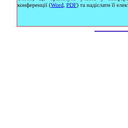
конференції (
Word
,
PDF
) та надіслати її е