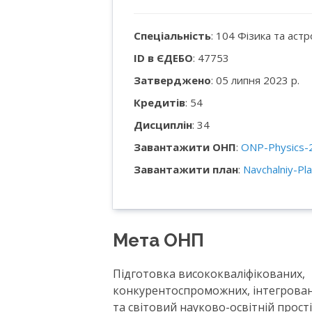
Спеціальність
: 104 Фізика та аст
ID в ЄДЕБО
: 47753
Затверджено
: 05 липня 2023 р.
Кредитів
: 54
Дисциплін
: 34
Завантажити ОНП
:
ONP-Physics-
Завантажити план
:
Navchalniy-Pl
Мета ОНП
Підготовка висококваліфікованих,
конкурентоспроможних, інтегрован
та світовий науково-освітній простір