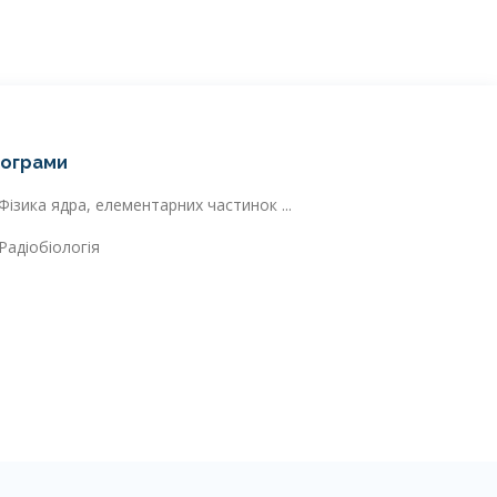
ограми
Фізика ядра, елементарних частинок ...
Радіобіологія