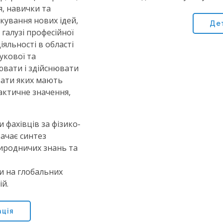
я, навички та
кування нових ідей,
Де
галузі професійної
іяльності в області
укової та
іювати і здійснювати
тати яких мають
актичне значення,
 фахівців за фізико‐
ачає синтез
иродничих знань та
и на глобальних
ій.
ція