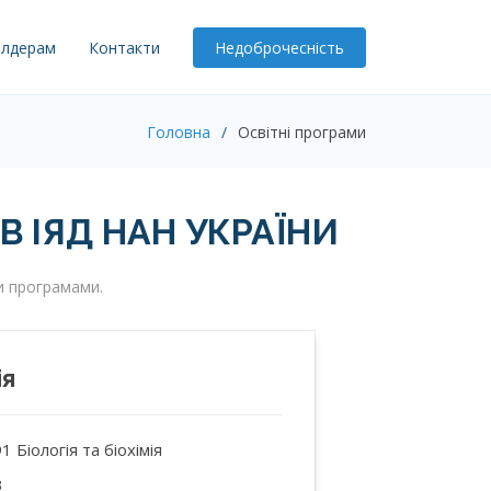
олдерам
Контакти
Недоброчесність
Головна
Освітні програми
В ІЯД НАН УКРАЇНИ
ми програмами.
ія
91 Біологія та біохімія
3