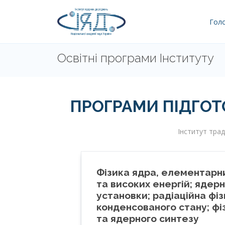
Гол
Освітні програми Інституту
ПРОГРАМИ ПІДГОТО
Інститут трад
Фізика ядра, елементарн
та високих енергій; ядерн
установки; радіаційна фі
конденсованого стану; фі
та ядерного синтезу