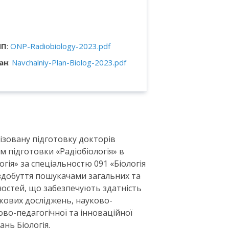
НП
:
ONP-Radiobiology-2023.pdf
ан
:
Navchalniy-Plan-Biolog-2023.pdf
ізовану підготовку докторів
м підготовки «Радіобіологія» в
логія» за спеціальностю 091 «Біологія
 здобуття пошукачами загальних та
остей, що забезпечують здатність
кових досліджень, науково-
ово-педагогічної та інноваційної
нань Біологія.