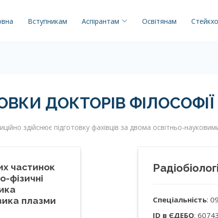
овна
Вступникам
Аспірантам
Освітянам
Стейкх
ВКИ ДОКТОРІВ ФІЛОСОФІЇ 
иційно здійснює підготовку фахівців за двома освітньо-наукови
их частинок
Радіобіолог
о-фізичні
зика
Спеціальність
: 0
зика плазми
ID в ЄДЕБО
: 6074