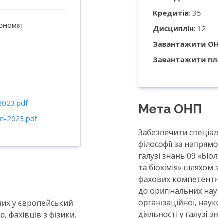
Кредитів
: 35
рономія
Дисциплін
: 12
Завантажити О
Завантажити пл
2023.pdf
Мета ОНП
an-2023.pdf
Забезпечити спеціал
філософії за напрямо
галузі знань 09 «Біо
та біохімія» шляхом
фахових компетентн
до оригінальних нау
організаційної, наук
их у європейський
діяльності у галузі з
, фахівців з фізики,