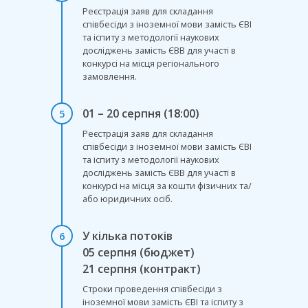
Реєстрація заяв для складання
співбесіди з іноземної мови замість ЄВІ
та іспиту з методології наукових
досліджень замість ЄВВ для участі в
конкурсі на місця регіонального
замовлення.
01 – 20 серпня (18:00)
5
Реєстрація заяв для складання
співбесіди з іноземної мови замість ЄВІ
та іспиту з методології наукових
досліджень замість ЄВВ для участі в
конкурсі на місця за кошти фізичних та/
або юридичних осіб.
У кілька потоків
6
05 серпня (бюджет)
21 серпня (контракт)
Строки проведення співбесіди з
іноземної мови замість ЄВІ та іспиту з